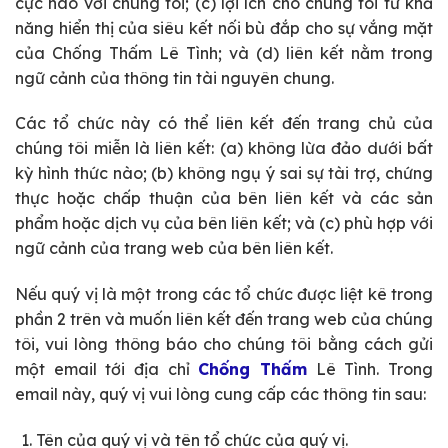
cực nào với chúng tôi; (c) lợi ích cho chúng tôi từ khả
năng hiển thị của siêu kết nối bù đắp cho sự vắng mặt
của Chống Thấm Lê Tình; và (d) liên kết nằm trong
ngữ cảnh của thông tin tài nguyên chung.
Các tổ chức này có thể liên kết đến trang chủ của
chúng tôi miễn là liên kết: (a) không lừa đảo dưới bất
kỳ hình thức nào; (b) không ngụ ý sai sự tài trợ, chứng
thực hoặc chấp thuận của bên liên kết và các sản
phẩm hoặc dịch vụ của bên liên kết; và (c) phù hợp với
ngữ cảnh của trang web của bên liên kết.
Nếu quý vị là một trong các tổ chức được liệt kê trong
phần 2 trên và muốn liên kết đến trang web của chúng
tôi, vui lòng thông báo cho chúng tôi bằng cách gửi
một email tới địa chỉ
Chống Thấm
Lê Tình. Trong
email này, quý vị vui lòng cung cấp các thông tin sau:
Tên của quý vị và tên tổ chức của quý vị.