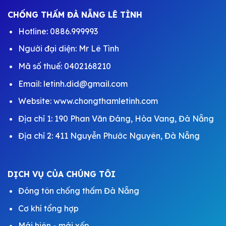
CHỐNG THẤM ĐÀ NẴNG LÊ TÌNH
Hotline: 0886.999993
Người đại diện: Mr Lê Tình
Mã số thuế: 0402168210
Email: letinh.did@gmail.com
Website:
www.chongthamletinh.com
Địa chỉ 1: 190 Phan Văn Đáng, Hòa Vang, Đà Nẵng
Địa chỉ 2: 411 Nguyễn Phước Nguyên, Đà Nẵng
DỊCH VỤ CỦA CHÚNG TÔI
Đóng tôn chống thấm Đà Nẵng
Cơ khí tổng hợp
Mái hiên - mái xếp