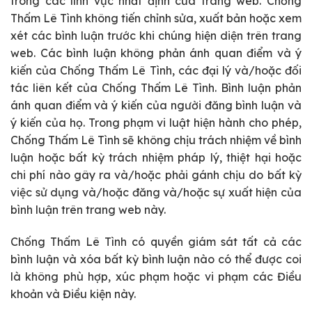
trong các lĩnh vực nhất định của trang web. Chống
Thấm Lê Tình không tiến chỉnh sửa, xuất bản hoặc xem
xét các bình luận trước khi chúng hiện diện trên trang
web. Các bình luận không phản ánh quan điểm và ý
kiến ​​của Chống Thấm Lê Tình, các đại lý và/hoặc đối
tác liên kết của Chống Thấm Lê Tình. Bình luận phản
ánh quan điểm và ý kiến ​​của người đăng bình luận và
ý kiến ​​của họ. Trong phạm vi luật hiện hành cho phép,
Chống Thấm Lê Tình sẽ không chịu trách nhiệm về bình
luận hoặc bất kỳ trách nhiệm pháp lý, thiệt hại hoặc
chi phí nào gây ra và/hoặc phải gánh chịu do bất kỳ
việc sử dụng và/hoặc đăng và/hoặc sự xuất hiện của
bình luận trên trang web này.
Chống Thấm Lê Tình có quyền giám sát tất cả các
bình luận và xóa bất kỳ bình luận nào có thể được coi
là không phù hợp, xúc phạm hoặc vi phạm các Điều
khoản và Điều kiện này.